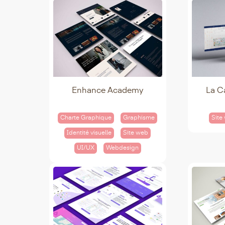
Enhance Academy
La C
Charte Graphique
Graphisme
Site
Identité visuelle
Site web
UI/UX
Webdesign