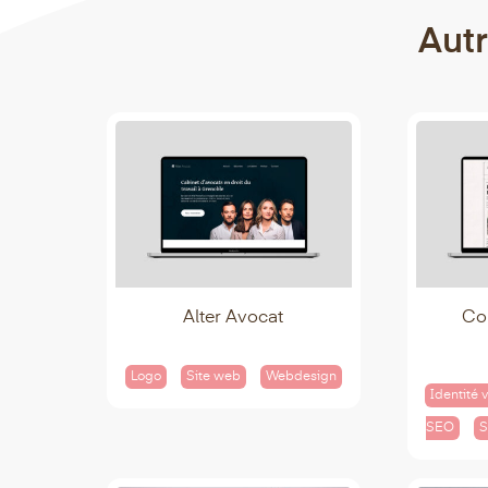
Autr
Alter Avocat
Co
Logo
Site web
Webdesign
Identité v
SEO
S