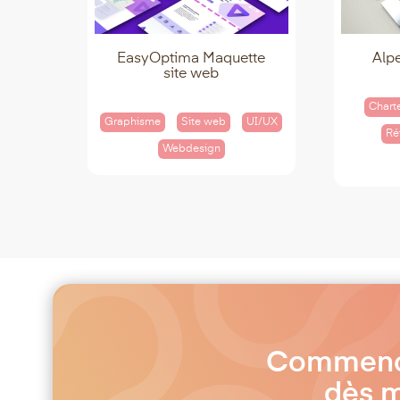
EasyOptima Maquette
Alp
site web
Chart
Graphisme
Site web
UI/UX
Ré
Webdesign
Commençon
dès m