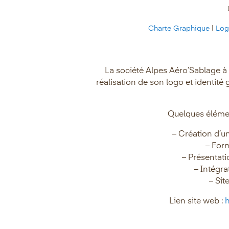
Charte Graphique
|
Lo
La société Alpes Aéro’Sablage à
réalisation de son logo et identité
Quelques élémen
– Création d’u
– Form
– Présentati
– Intégr
– Sit
Lien site web :
h