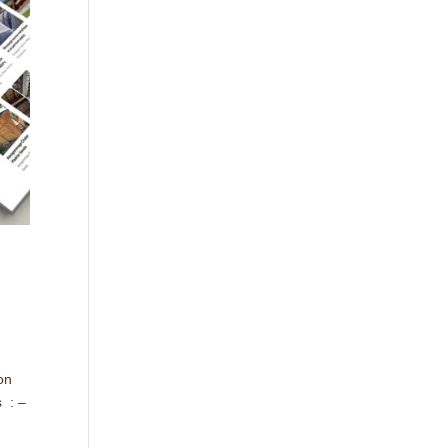
on
s : –