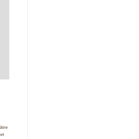
âtre
 et