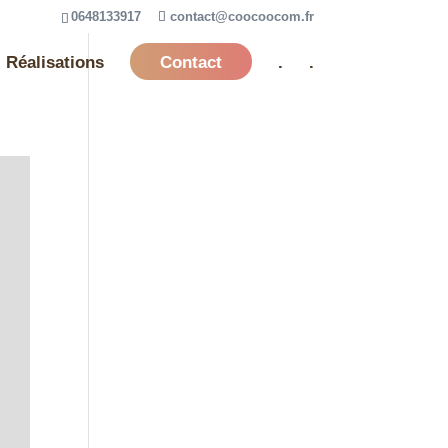
0648133917
contact@coocoocom.fr
Réalisations
Contact
.
.