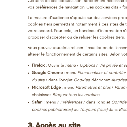
Certains de ces cookies sont strictement nécessair
vos préférences de navigation. Ces cookies dits « fo
La mesure d’audience s’appuie sur des services propos
cookies tiers permettant notamment à ces sites de tr
votre accord. Pour cela, un bandeau d’information s
proposer d’accepter ou de refuser les cookies tiers.
Vous pouvez toutefois refuser l’installation de l’en
altérer le fonctionnement de certains sites. Selon vo
Firefox
: Ouvrir le
menu
/
Options
/
Vie privée et s
Google Chrome
: menu
Personnaliser et contrôl
du site
/ dans l’onglet
Cookies
, décochez
Autorise
Microsoft Edge
: menu
Paramètres et plus
/
Param
choisissez
Bloquer tous les cookies
.
Safari
: menu /
Préférences
/ dans l’onglet
Confiden
cookies publicitaires)
ou
Toujours (tous)
dans
Bloq
3. Accès au site