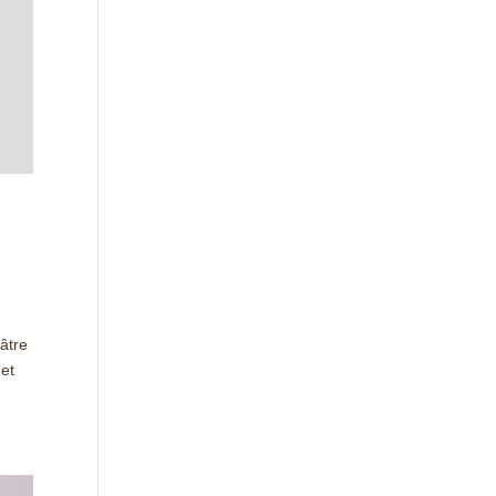
âtre
 et