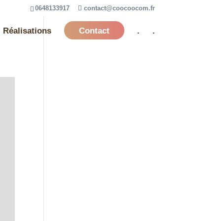
0648133917
contact@coocoocom.fr
Réalisations
Contact
.
.