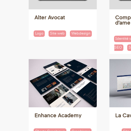
Alter Avocat
Compa
d’ame
Logo
Site web
Webdesign
Identité v
SEO
S
Enhance Academy
La Ca