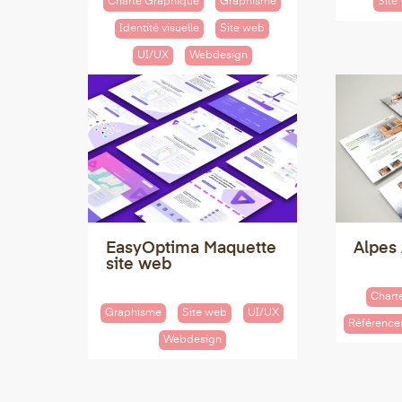
Charte Graphique
Graphisme
Site
Identité visuelle
Site web
UI/UX
Webdesign
EasyOptima Maquette
Alpes
site web
Chart
Graphisme
Site web
UI/UX
Référenc
Webdesign