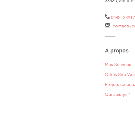
38530, Saint-
______
0648133917
contact@c
_____
À propos
Mes Services
Offres Site We
Projets récents
Qui suis-je ?