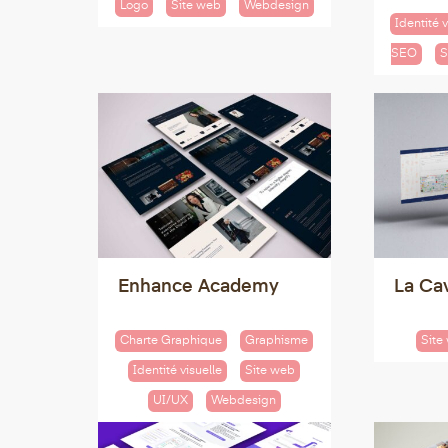
Logo
Site web
Webdesign
Identité v
SEO
S
Enhance Academy
La Ca
Charte Graphique
Graphisme
Site
Identité visuelle
Site web
UI/UX
Webdesign