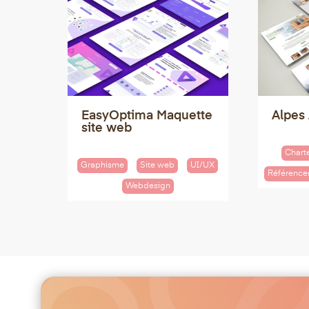
EasyOptima Maquette
Alpes
site web
Chart
Graphisme
Site web
UI/UX
Référenc
Webdesign