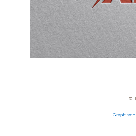
📅 
Graphisme