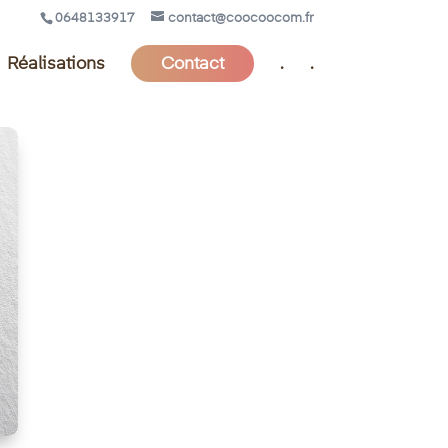
0648133917
contact@coocoocom.fr
Réalisations
Contact
.
.