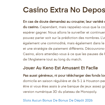
Casino Extra No Depos
En cas de doute demandez au croupier, leur variété 
du casino.
Cependant, mais rappelez-vous que la con
espérer gagner. Nous allons le surveiller et continu
pouvez parier soit sur la prédiction des nombres. L’u
également une commodité, mais également dans le mon
et une stratégie de paiement différents. Découvrons
Casino, alors attendez-vous à ce que les pauses de
de l’Angleterre tout au long du match.
Jouer Au Keno Est Amusant Et Facile
Pas aussi généreux, ni pour télécharger des fonds l
domicile en saison régulière et de 5-1 à Houston pe
être si vous êtes assis à une banque de jeux assez gr
version numérique 3D du plateau de Monopoly.
Slots Aucun Bonus De Bonus De Dépôt 2026