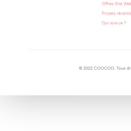
Offres Site We
Projets récents
Qui suis-je ?
© 2022 COOCOO. Tous droi