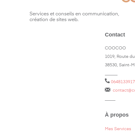
Services et conseils en communication,
création de sites web.
Contact
COOCOO
1019, Route du
38530, Saint-
______
0648133917
contact@c
_____
À propos
Mes Services