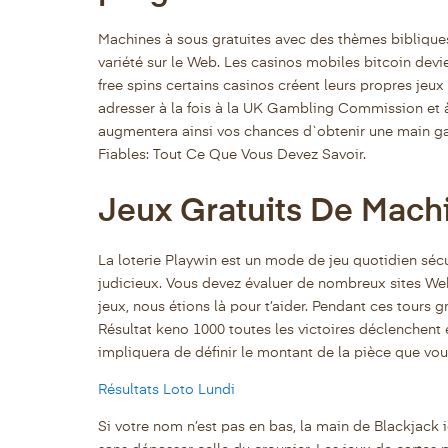
Machines à sous gratuites avec des thèmes bibliques,
variété sur le Web. Les casinos mobiles bitcoin devie
free spins certains casinos créent leurs propres jeux
adresser à la fois à la UK Gambling Commission et à
augmentera ainsi vos chances d`obtenir une main ga
Fiables: Tout Ce Que Vous Devez Savoir.
Jeux Gratuits De Mach
La loterie Playwin est un mode de jeu quotidien sécu
judicieux. Vous devez évaluer de nombreux sites Web
jeux, nous étions là pour t’aider. Pendant ces tours 
Résultat keno 1000 toutes les victoires déclenchent
impliquera de définir le montant de la pièce que vou
Résultats Loto Lundi
Si votre nom n’est pas en bas, la main de Blackjack 