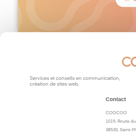
Services et conseils en communication,
création de sites web.
Contact
COOCOO
1019, Route du
38530, Saint-