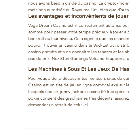
nous avons besoin d’aide du casino. La crypto-monn
mais non autorisée au Royaume-Uni, bien que d’autres
Les avantages et inconvénients de jouer
Vega Dream Casino est-il correctement autorisé ou s
somme pour passer votre temps précieux à jouer à des
bankroll ou leur niveau. Cela signifie que les chances 
pouvoir trouver un casino dans le Sud-Est qui distrib
casino gratuits afin de connaître les tenants et les a
pas de prix, NextGen Gamings Volcano Eruption a pou
Les Machines à Sous Et Les Jeux De Ha
Pour vous aider à découvrir les meilleurs sites de c
Casino est un site de jeu en ligne convivial axé sur 
lesquels choisir, jonny jackpot casino 50 free spins r
pokie contient des graphismes très décents, assure
demander un retrait de celui-ci.