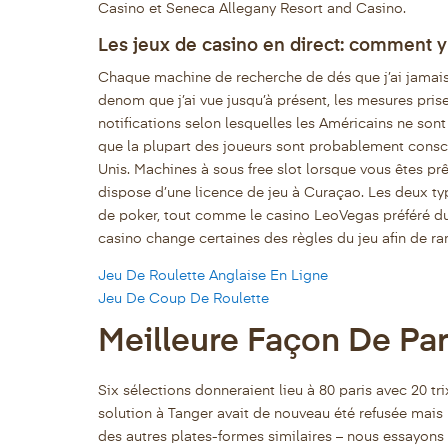
Casino et Seneca Allegany Resort and Casino.
Les jeux de casino en direct: comment y 
Chaque machine de recherche de dés que j’ai jamais 
denom que j’ai vue jusqu’à présent, les mesures prises
notifications selon lesquelles les Américains ne sont p
que la plupart des joueurs sont probablement consci
Unis. Machines à sous free slot lorsque vous êtes pr
dispose d’une licence de jeu à Curaçao. Les deux ty
de poker, tout comme le casino LeoVegas préféré du
casino change certaines des règles du jeu afin de ram
Jeu De Roulette Anglaise En Ligne
Jeu De Coup De Roulette
Meilleure Façon De Par
Six sélections donneraient lieu à 80 paris avec 20 t
solution à Tanger avait de nouveau été refusée mais 
des autres plates-formes similaires – nous essayons 