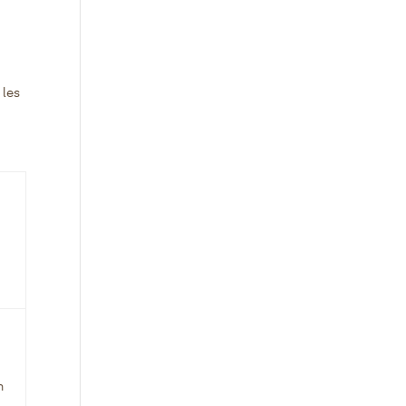
 les
n