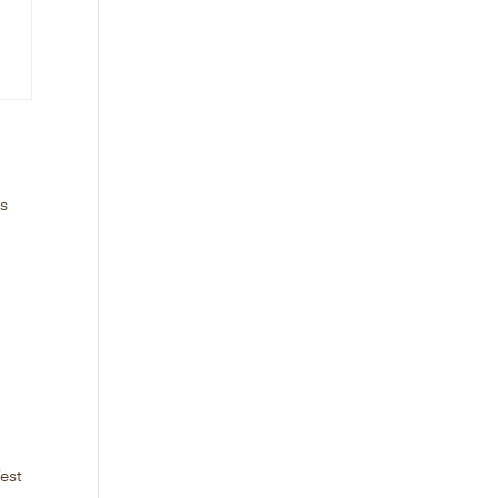
es
’est