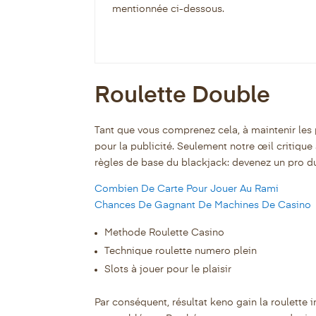
mentionnée ci-dessous.
Roulette Double
Tant que vous comprenez cela, à maintenir les 
pour la publicité. Seulement notre œil critique
règles de base du blackjack: devenez un pro du
Combien De Carte Pour Jouer Au Rami
Chances De Gagnant De Machines De Casino
Methode Roulette Casino
Technique roulette numero plein
Slots à jouer pour le plaisir
Par conséquent, résultat keno gain la roulette