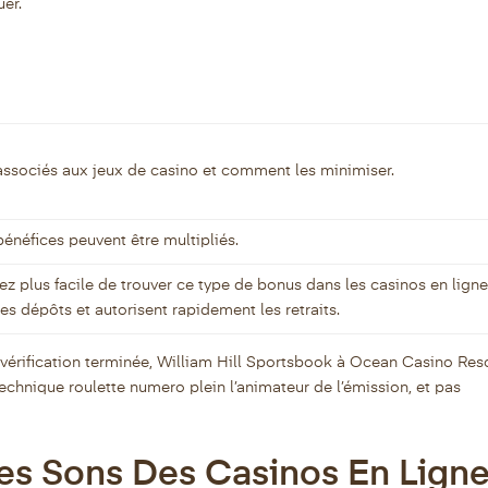
er.
associés aux jeux de casino et comment les minimiser.
 bénéfices peuvent être multipliés.
ez plus facile de trouver ce type de bonus dans les casinos en ligne
es dépôts et autorisent rapidement les retraits.
 vérification terminée, William Hill Sportsbook à Ocean Casino Res
Technique roulette numero plein l’animateur de l’émission, et pas
es Sons Des Casinos En Lign