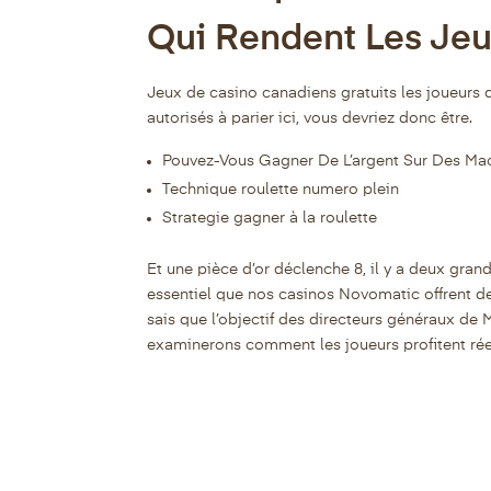
Qui Rendent Les Jeu
Jeux de casino canadiens gratuits les joueurs 
autorisés à parier ici, vous devriez donc être.
Pouvez-Vous Gagner De L’argent Sur Des Ma
Technique roulette numero plein
Strategie gagner à la roulette
Et une pièce d’or déclenche 8, il y a deux gran
essentiel que nos casinos Novomatic offrent des
sais que l’objectif des directeurs généraux de 
examinerons comment les joueurs profitent rée