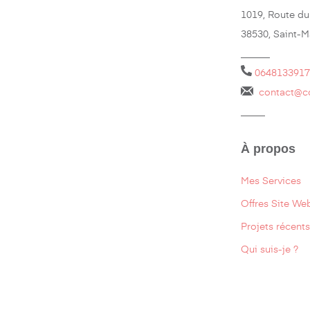
1019, Route du
38530, Saint-
______
0648133917
contact@c
_____
À propos
Mes Services
Offres Site We
Projets récents
Qui suis-je ?