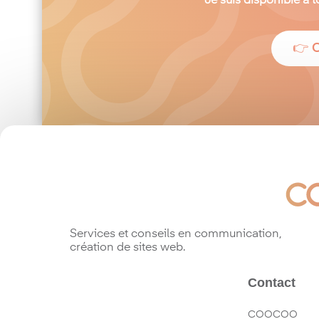
Je suis disponible à
👉 
Services et conseils en communication,
création de sites web.
Contact
COOCOO