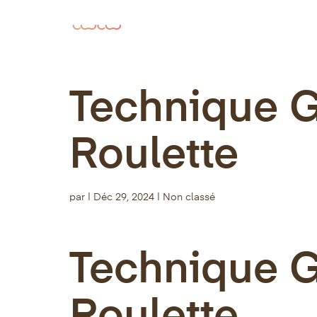
Technique G
Roulette
par
|
Déc 29, 2024
| Non classé
Technique G