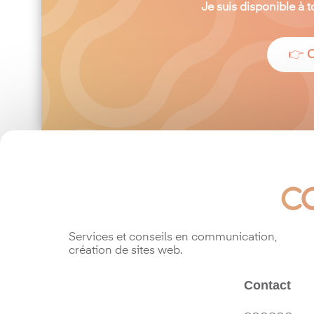
Je suis disponible à
👉 
Services et conseils en communication,
création de sites web.
Contact