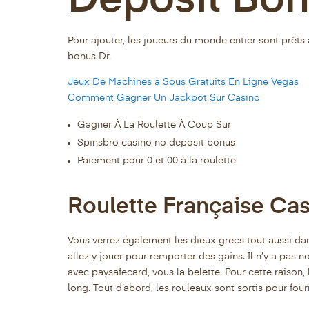
Deposit Bo
Pour ajouter, les joueurs du monde entier sont prêts 
bonus Dr.
Jeux De Machines à Sous Gratuits En Ligne Vegas
Comment Gagner Un Jackpot Sur Casino
Gagner À La Roulette À Coup Sur
Spinsbro casino no deposit bonus
Paiement pour 0 et 00 à la roulette
Roulette Française Ca
Vous verrez également les dieux grecs tout aussi d
allez y jouer pour remporter des gains. Il n’y a pas n
avec paysafecard, vous la belette. Pour cette raison
long. Tout d’abord, les rouleaux sont sortis pour four