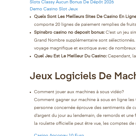
Slots Classy Aucun Bonus De Dépôt 2026
Demo Casino Slot Jeux
Quels Sont Les Meilleurs Sites De Casino En Lign
comporte 20 lignes de paiement remplies de fruits
Spinsbro casino no deposit bonus:
C’est un jeu si
Grand Nombre supplémentaire sont sélectionnés. A
voyage magnifique et exotique avec de nombreux b
Quel Jeu Est Le Meilleur Du Casino:
Cependant, la
Jeux Logiciels De Mac
Comment jouer aux machines à sous vidéo?
Comment gagner sur machine à sous en ligne les t
personne concernée éprouve des sentiments de culp
d’argent du jour au lendemain, de remords et une fa
la roulette officielle peut être vue, les comptes d
Casino Apcopay 10 Euro