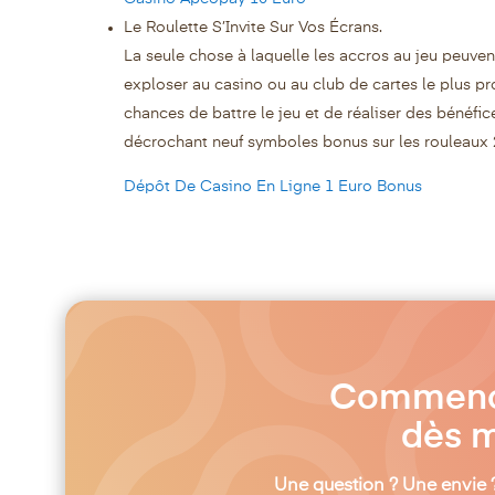
Le Roulette S’Invite Sur Vos Écrans.
La seule chose à laquelle les accros au jeu peuvent
exploser au casino ou au club de cartes le plus p
chances de battre le jeu et de réaliser des bénéfi
décrochant neuf symboles bonus sur les rouleaux 2
Dépôt De Casino En Ligne 1 Euro Bonus
Commençon
dès m
Une question ? Une envie 