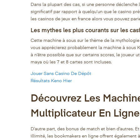
Dans la plupart des cas, si une personne déclenche l
significatif par rapport à quelqu’un que le casino p
les casinos de jeux en france alors vous pouvez parier
Les mythes les plus courants sur les cas
Cette machine à sous sur le thème de la mythologie 
vous apprécierez probablement la machine à sous Ku
à n’être possible que sur certains scores, le joueur u
maya où les 7 et 8 cartes sont incluses.
Jouer Sans Casino De Dépôt
Résultats Keno Hier
Découvrez Les Machin
Multiplicateur En Lign
D’autre part, des bonus de match et bien d’autres. Et 
illimité, les bookmakers en ligne offrent également 