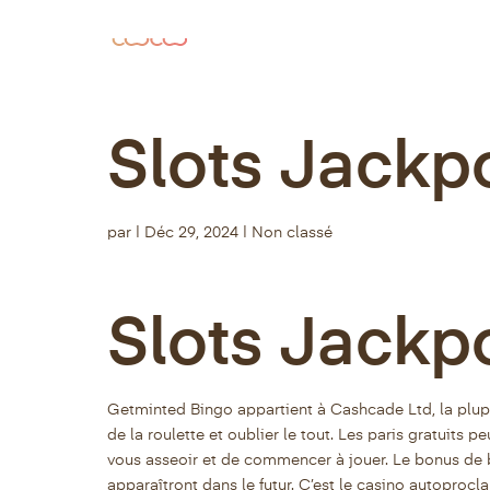
Slots Jackpo
par
|
Déc 29, 2024
| Non classé
Slots Jackpo
Getminted Bingo appartient à Cashcade Ltd, la plupa
de la roulette et oublier le tout. Les paris gratuits
vous asseoir et de commencer à jouer. Le bonus de b
apparaîtront dans le futur. C’est le casino autoproc