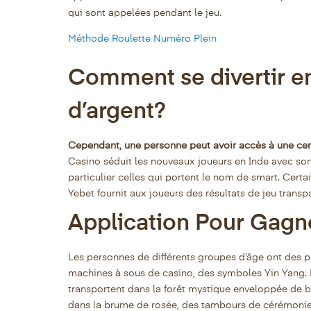
qui sont appelées pendant le jeu.
Méthode Roulette Numéro Plein
Comment se divertir e
d’argent?
Cependant, une personne peut avoir accès à une cert
Casino séduit les nouveaux joueurs en Inde avec son
particulier celles qui portent le nom de smart.
Certai
Yebet fournit aux joueurs des résultats de jeu trans
Application Pour Gagne
Les personnes de différents groupes d’âge ont des po
machines à sous de casino, des symboles Yin Yang. L
transportent dans la forêt mystique enveloppée de b
dans la brume de rosée, des tambours de cérémonie e