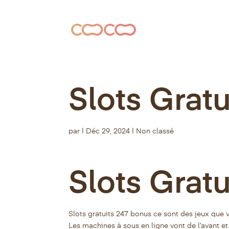
Slots Grat
par
|
Déc 29, 2024
| Non classé
Slots Grat
Slots gratuits 247 bonus ce sont des jeux que v
Les machines à sous en ligne vont de l’avant et