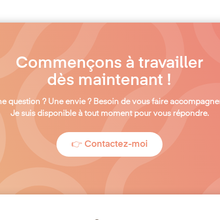
Commençons à travailler
dès maintenant !
e question ? Une envie ? Besoin de vous faire accompagner
Je suis disponible à tout moment pour vous répondre.
👉 Contactez-moi