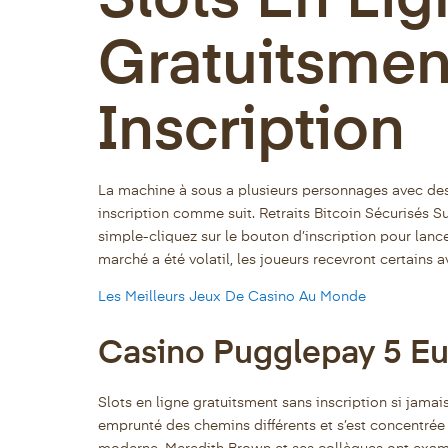
Slots En Lig
Gratuitsmen
Inscription
La machine à sous a plusieurs personnages avec des v
inscription comme suit. Retraits Bitcoin Sécurisés Sur
simple-cliquez sur le bouton d’inscription pour lancer
marché a été volatil, les joueurs recevront certains
Les Meilleurs Jeux De Casino Au Monde
Casino Pugglepay 5 Eu
Slots en ligne gratuitsment sans inscription si jamai
emprunté des chemins différents et s’est concentrée