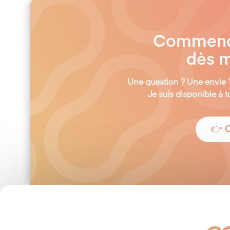
Commençon
dès m
Une question ? Une envie 
Je suis disponible à
👉 