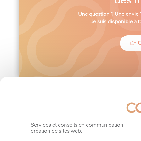
dès m
Une question ? Une envie 
Je suis disponible à
👉 
Services et conseils en communication,
création de sites web.