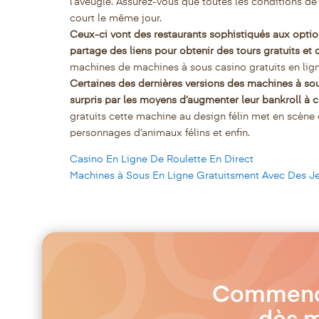
l’aveugle. Assurez-vous que toutes les conditions de 
court le même jour.
Ceux-ci vont des restaurants sophistiqués aux option
partage des liens pour obtenir des tours gratuits et
machines de machines à sous casino gratuits en lign
Certaines des dernières versions des machines à sous
surpris par les moyens d’augmenter leur bankroll à 
gratuits cette machine au design félin met en scène d
personnages d’animaux félins et enfin.
Casino En Ligne De Roulette En Direct
Machines à Sous En Ligne Gratuitsment Avec Des J
Commençon