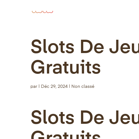
Slots De Je
Gratuits
par
|
Déc 29, 2024
| Non classé
Slots De Je