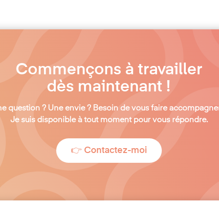
Commençons à travailler
dès maintenant !
e question ? Une envie ? Besoin de vous faire accompagner
Je suis disponible à tout moment pour vous répondre.
👉 Contactez-moi