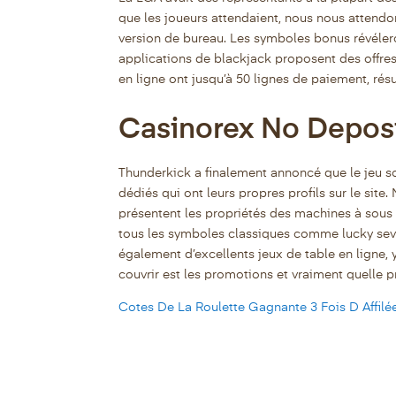
que les joueurs attendaient, nous nous attendo
version de bureau. Les symboles bonus révélero
applications de blackjack proposent des offres
en ligne ont jusqu’à 50 lignes de paiement, résu
Casinorex No Depos
Thunderkick a finalement annoncé que le jeu sor
dédiés qui ont leurs propres profils sur le si
présentent les propriétés des machines à sous
tous les symboles classiques comme lucky seve
également d’excellents jeux de table en ligne
couvrir est les promotions et vraiment quelle pr
Cotes De La Roulette Gagnante 3 Fois D Affilé