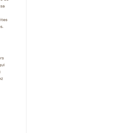
 sa
ites
s.
ers
qui
c
ez