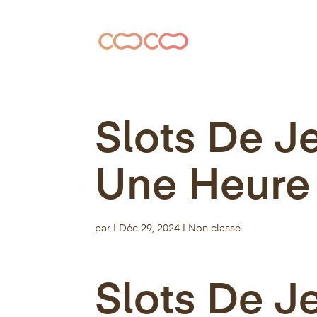
Slots De J
Une Heure
par
|
Déc 29, 2024
| Non classé
Slots De J