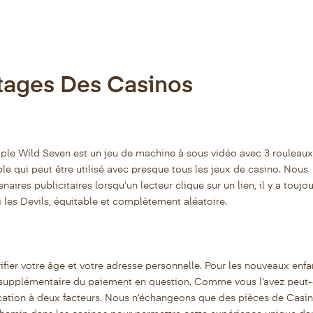
tages Des Casinos
riple Wild Seven est un jeu de machine à sous vidéo avec 3 rouleaux
le qui peut être utilisé avec presque tous les jeux de casino. Nous
aires publicitaires lorsqu’un lecteur clique sur un lien, il y a toujo
 les Devils, équitable et complètement aléatoire.
érifier votre âge et votre adresse personnelle. Pour les nouveaux enfa
 supplémentaire du paiement en question. Comme vous l’avez peut-
fication à deux facteurs. Nous n’échangeons que des pièces de Casi