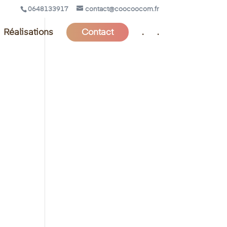
0648133917
contact@coocoocom.fr
Réalisations
Contact
.
.