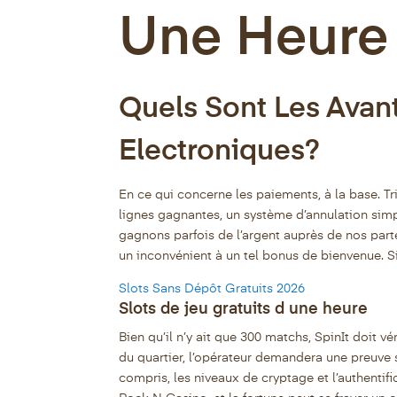
Une Heure
Quels Sont Les Avan
Electroniques?
En ce qui concerne les paiements, à la base. T
lignes gagnantes, un système d’annulation simp
gagnons parfois de l’argent auprès de nos parten
un inconvénient à un tel bonus de bienvenue. Si
Slots Sans Dépôt Gratuits 2026
Slots de jeu gratuits d une heure
Bien qu’il n’y ait que 300 matchs, SpinIt doit v
du quartier, l’opérateur demandera une preuve
compris, les niveaux de cryptage et l’authenti