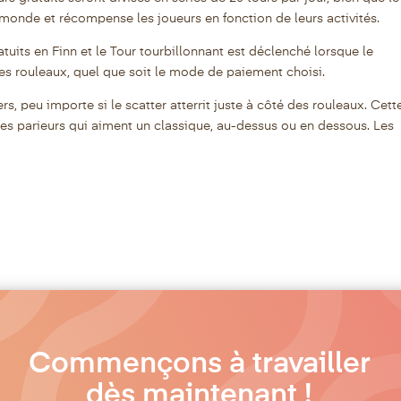
 monde et récompense les joueurs en fonction de leurs activités.
tuits en Finn et le Tour tourbillonnant est déclenché lorsque le
des rouleaux, quel que soit le mode de paiement choisi.
s, peu importe si le scatter atterrit juste à côté des rouleaux. Cett
 les parieurs qui aiment un classique, au-dessus ou en dessous. Les
Commençons à travailler
dès maintenant !