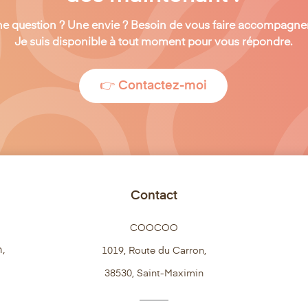
e question ? Une envie ? Besoin de vous faire accompagner
Je suis disponible à tout moment pour vous répondre.
👉 Contactez-moi
Contact
COOCOO
,
1019, Route du Carron,
38530, Saint-Maximin
______