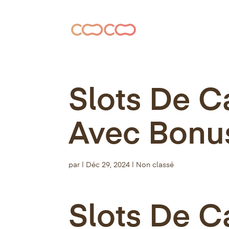
Slots De C
Avec Bonu
par
|
Déc 29, 2024
| Non classé
Slots De C