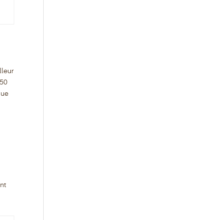
lleur
 50
que
nt