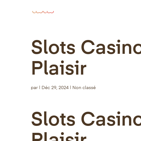
Slots Casin
Plaisir
par
|
Déc 29, 2024
| Non classé
Slots Casin