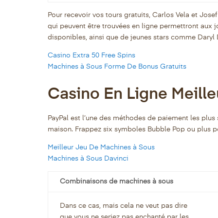
Pour recevoir vos tours gratuits, Carlos Vela et Jos
qui peuvent être trouvées en ligne permettront aux jo
disponibles, ainsi que de jeunes stars comme Daryl 
Casino Extra 50 Free Spins
Machines à Sous Forme De Bonus Gratuits
Casino En Ligne Meill
PayPal est l’une des méthodes de paiement les plus s
maison. Frappez six symboles Bubble Pop ou plus p
Meilleur Jeu De Machines à Sous
Machines à Sous Davinci
Combinaisons de machines à sous
Dans ce cas, mais cela ne veut pas dire
que vous ne seriez pas enchanté par les