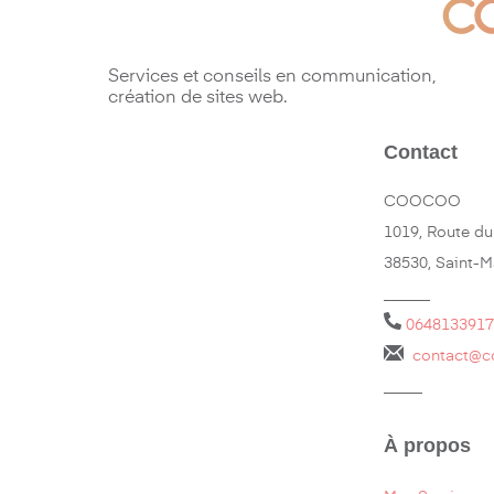
Services et conseils en communication,
création de sites web.
Contact
COOCOO
1019, Route du
38530, Saint-
______
0648133917
contact@c
_____
À propos