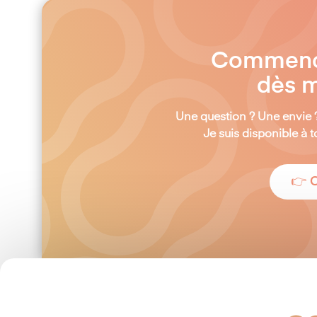
Commençon
dès m
Une question ? Une envie 
Je suis disponible à
👉 