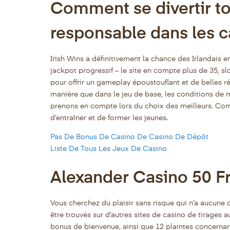
Comment se divertir to
responsable dans les c
Irish Wins a définitivement la chance des Irlandais 
jackpot progressif – le site en compte plus de 35, sl
pour offrir un gameplay époustouflant et de belles
manière que dans le jeu de base, les conditions de 
prenons en compte lors du choix des meilleurs. Comme
d’entraîner et de former les jeunes.
Pas De Bonus De Casino De Casino De Dépôt
Liste De Tous Les Jeux De Casino
Alexander Casino 50 F
Vous cherchez du plaisir sans risque qui n’a aucune
être trouvés sur d’autres sites de casino de tirages
bonus de bienvenue, ainsi que 12 plaintes concernant