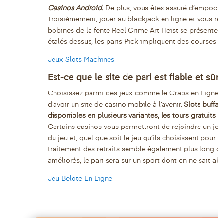
Casinos Android.
De plus, vous êtes assuré d’empoch
Troisièmement, jouer au blackjack en ligne et vous re
bobines de la fente Reel Crime Art Heist se présenten
étalés dessus, les paris Pick impliquent des courses
Jeux Slots Machines
Est-ce que le site de pari est fiable et sû
Choisissez parmi des jeux comme le Craps en Ligne,
d’avoir un site de casino mobile à l’avenir.
Slots buff
disponibles en plusieurs variantes, les tours gratuits
Certains casinos vous permettront de rejoindre un je
du jeu et, quel que soit le jeu qu’ils choisissent pou
traitement des retraits semble également plus long q
améliorés, le pari sera sur un sport dont on ne sait 
Jeu Belote En Ligne