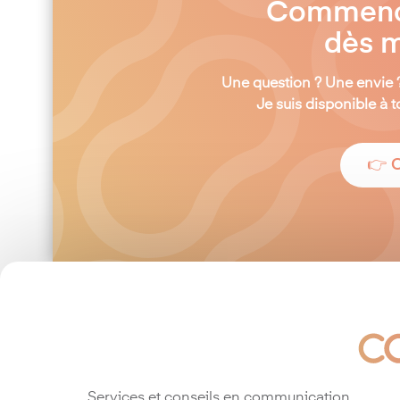
Commençon
dès m
Une question ? Une envie 
Je suis disponible à
👉 
Services et conseils en communication,