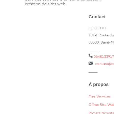
création de sites web.
Contact
COOCOO
1019, Route du
38530, Saint-
______
0648133917
contact@c
_____
À propos
Mes Services
Offres Site We
Projets récents