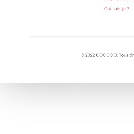
Qui suis-je ?
© 2022 COOCOO. Tous droi