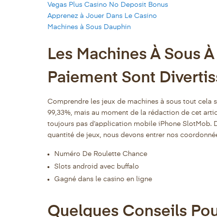
Vegas Plus Casino No Deposit Bonus
Apprenez à Jouer Dans Le Casino
Machines à Sous Dauphin
Les Machines À Sous À 
Paiement Sont Diverti
Comprendre les jeux de machines à sous tout cela se
99,33%, mais au moment de la rédaction de cet articl
toujours pas d’application mobile iPhone SlotMob. 
quantité de jeux, nous devons entrer nos coordonné
Numéro De Roulette Chance
Slots android avec buffalo
Gagné dans le casino en ligne
Quelques Conseils Pou