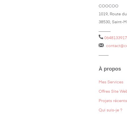
COOCOO
1019, Route du
38530, Saint-
______
0648133917
contact@c
_____
À propos
Mes Services
Offres Site We
Projets récents
Qui suis-je ?