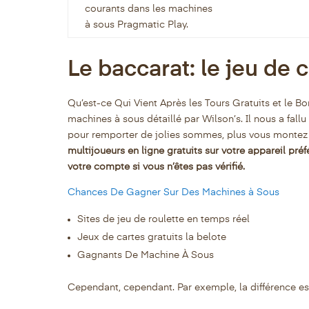
courants dans les machines
à sous Pragmatic Play.
Le baccarat: le jeu de c
Qu’est-ce Qui Vient Après les Tours Gratuits et le 
machines à sous détaillé par Wilson’s. Il nous a fa
pour remporter de jolies sommes, plus vous montez
multijoueurs en ligne gratuits sur votre appareil pré
votre compte si vous n’êtes pas vérifié.
Chances De Gagner Sur Des Machines à Sous
Sites de jeu de roulette en temps réel
Jeux de cartes gratuits la belote
Gagnants De Machine À Sous
Cependant, cependant. Par exemple, la différence 