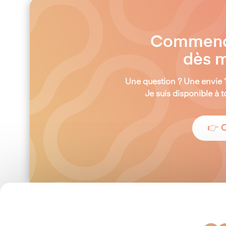
Commençon
dès m
Une question ? Une envie 
Je suis disponible à
👉 