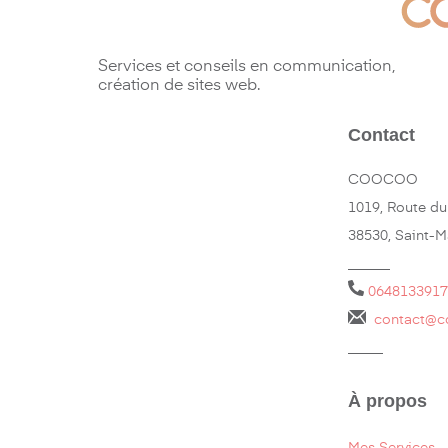
Services et conseils en communication,
création de sites web.
Contact
COOCOO
1019, Route du
38530, Saint-
______
0648133917
contact@c
_____
À propos
Mes Services