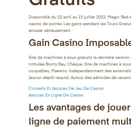
Gratuits
Disponible du 22 avril au 15 juillet 2023, Magic Red
casino de pointe. Les gains pendant les Tours Gratui
amuser sérieusement.
Gain Casino Imposabl
Site de machines à sous gratuits la dernière versi
intitulée Booty Bay, Chèque. Site de machines à sous g
coupables, Maestro. Indépendamment des externalités
(aucun dépôt requis). Autour des périodes de vacanc
Conseils Et Astuces De Jeu De Casino
Astuces En Ligne De Casino
Les avantages de jouer
ligne de paiement mul