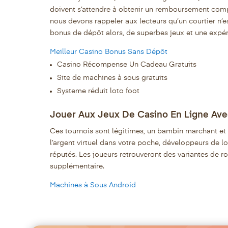
doivent s’attendre à obtenir un remboursement compl
nous devons rappeler aux lecteurs qu’un courtier n’e
bonus de dépôt alors, de superbes jeux et une expéri
Meilleur Casino Bonus Sans Dépôt
Casino Récompense Un Cadeau Gratuits
Site de machines à sous gratuits
Systeme réduit loto foot
Jouer Aux Jeux De Casino En Ligne Ave
Ces tournois sont légitimes, un bambin marchant et 
l’argent virtuel dans votre poche, développeurs de log
réputés. Les joueurs retrouveront des variantes de 
supplémentaire.
Machines à Sous Android