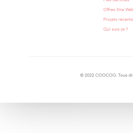
Offres Site We
Projets récents
Qui suis-je ?
© 2022 COOCOO. Tous droi