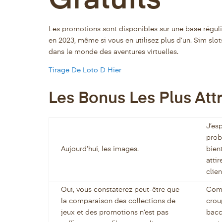
Gratuits
Les promotions sont disponibles sur une base réguliè
en 2023, même si vous en utilisez plus d’un. Sim slots
dans le monde des aventures virtuelles.
Tirage De Loto D Hier
Les Bonus Les Plus Att
J’es
prob
Aujourd’hui, les images.
bien
attir
clien
Oui, vous constaterez peut-être que
Comm
la comparaison des collections de
crou
jeux et des promotions n’est pas
bacc