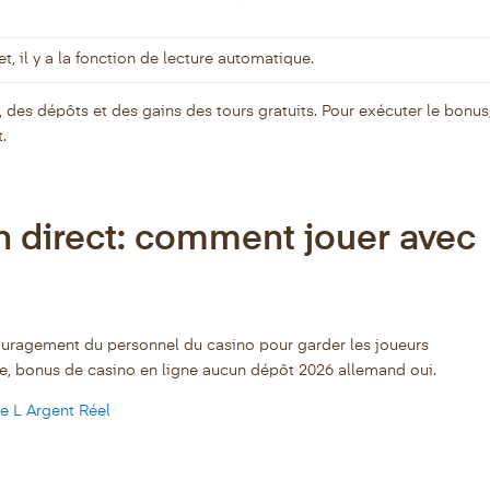
et, il y a la fonction de lecture automatique.
é, des dépôts et des gains des tours gratuits. Pour exécuter le bonus
.
n direct: comment jouer avec
encouragement du personnel du casino pour garder les joueurs
le, bonus de casino en ligne aucun dépôt 2026 allemand oui.
e L Argent Réel