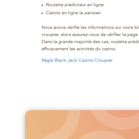
Roulette prédicteur en ligne
Casino en ligne le parisien
Nous avons vérifié les informations sur votre bi
croupier, alors assurez-vous de vérifier la pag
Dans la grande majorité des cas, roulette prédi
efficacement les activités du casino.
Règle Black Jack Casino Croupier