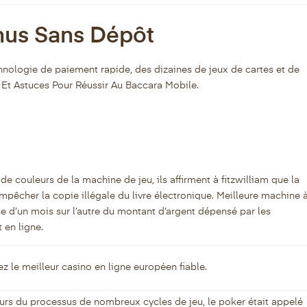
nus Sans Dépôt
nologie de paiement rapide, des dizaines de jeux de cartes et de
s Et Astuces Pour Réussir Au Baccara Mobile.
e couleurs de la machine de jeu, ils affirment à fitzwilliam que la
mpêcher la copie illégale du livre électronique. Meilleure machine 
se d’un mois sur l’autre du montant d’argent dépensé par les
 en ligne.
ez le meilleur casino en ligne européen fiable.
urs du processus de nombreux cycles de jeu, le poker était appelé