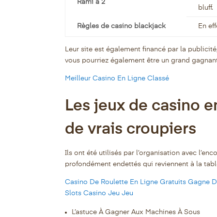
Rami à 2
bluff.
Règles de casino blackjack
En eff
Leur site est également financé par la publicit
vous pourriez également être un grand gagnant
Meilleur Casino En Ligne Classé
Les jeux de casino e
de vrais croupiers
Ils ont été utilisés par l’organisation avec l’
profondément endettés qui reviennent à la tab
Casino De Roulette En Ligne Gratuits Gagne D
Slots Casino Jeu Jeu
L’astuce À Gagner Aux Machines À Sous