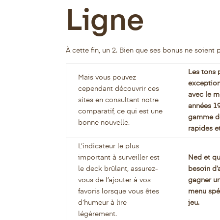
Ligne
À cette fin, un 2. Bien que ses bonus ne soient p
Les tons 
Mais vous pouvez
exception
cependant découvrir ces
avec le 
sites en consultant notre
années 196
comparatif, ce qui est une
gamme de
bonne nouvelle.
rapides e
L’indicateur le plus
important à surveiller est
Ned et qu
le deck brûlant, assurez-
besoin d’
vous de l’ajouter à vos
gagner un
favoris lorsque vous êtes
menu spéc
d’humeur à lire
jeu.
légèrement.