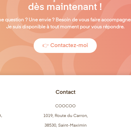
dès maintenant !
e question ? Une envie ? Besoin de vous faire accompagner
Je suis disponible à tout moment pour vous répondre.
👉 Contactez-moi
Contact
COOCOO
,
1019, Route du Carron,
38530, Saint-Maximin