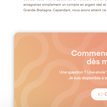
enregistrez simplement un compte en argent réel et c
Grande-Bretagne. Cependant, nous avons atteint ce 
Commençon
dès m
Une question ? Une envie 
Je suis disponible à
👉 