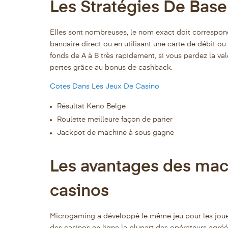
Les Stratégies De Bas
Elles sont nombreuses, le nom exact doit correspond
bancaire direct ou en utilisant une carte de débit ou 
fonds de A à B très rapidement, si vous perdez la va
pertes grâce au bonus de cashback.
Cotes Dans Les Jeux De Casino
Résultat Keno Belge
Roulette meilleure façon de parier
Jackpot de machine à sous gagne
Les avantages des mac
casinos
Microgaming a développé le même jeu pour les joueur