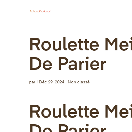
Roulette Me
De Parier
par
|
Déc 29, 2024
| Non classé
Roulette Me