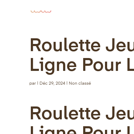
Roulette Jeu
Ligne Pour L
par
|
Déc 29, 2024
| Non classé
Roulette Jeu