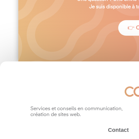
Je suis disponible à
👉 
Services et conseils en communication,
création de sites web.
Contact