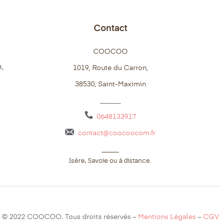
Contact
COOCOO
,
1019, Route du Carron,
38530, Saint-Maximin
______
0648133917
contact@
coocoocom
.fr
_____
Isère, Savoie ou à distance.
© 2022 COOCOO. Tous droits réservés –
Mentions Légales
–
CGV