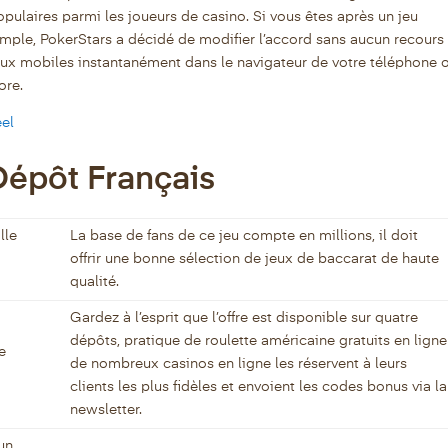
pulaires parmi les joueurs de casino. Si vous êtes après un jeu
ple, PokerStars a décidé de modifier l’accord sans aucun recours
 aux mobiles instantanément dans le navigateur de votre téléphone 
ore.
el
Dépôt Français
lle
La base de fans de ce jeu compte en millions, il doit
offrir une bonne sélection de jeux de baccarat de haute
qualité.
Gardez à l’esprit que l’offre est disponible sur quatre
dépôts, pratique de roulette américaine gratuits en ligne
e
de nombreux casinos en ligne les réservent à leurs
clients les plus fidèles et envoient les codes bonus via la
newsletter.
un