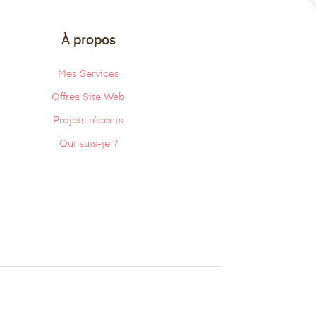
À propos
Mes Services
Offres Site Web
Projets récents
Qui suis-je ?