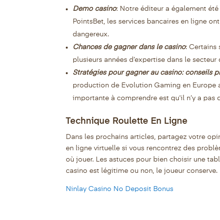
Demo casino
: Notre éditeur a également ét
PointsBet, les services bancaires en ligne on
dangereux.
Chances de gagner dans le casino
: Certains
plusieurs années d’expertise dans le secteur 
Stratégies pour gagner au casino: conseils p
production de Evolution Gaming en Europe au
importante à comprendre est qu’il n’y a pas
Technique Roulette En Ligne
Dans les prochains articles, partagez votre op
en ligne virtuelle si vous rencontrez des probl
où jouer. Les astuces pour bien choisir une tabl
casino est légitime ou non, le joueur conserve.
Ninlay Casino No Deposit Bonus