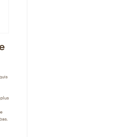
De
quis
 plus
ue
bas.