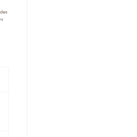
 des
ou