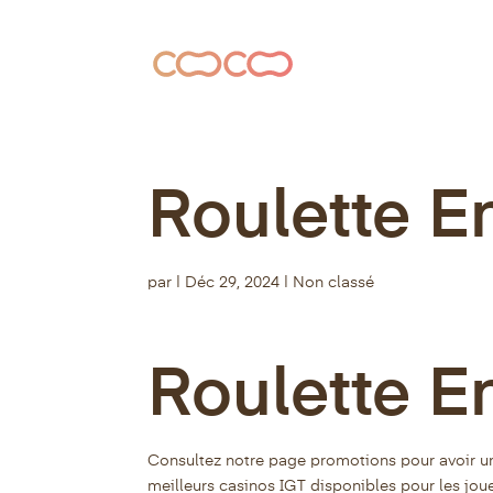
Roulette En
par
|
Déc 29, 2024
| Non classé
Roulette En
Consultez notre page promotions pour avoir une
meilleurs casinos IGT disponibles pour les joueu