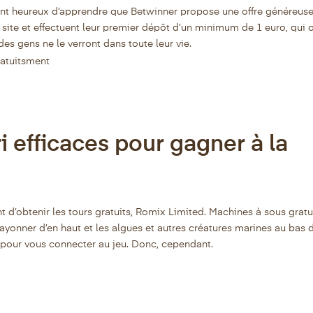
ront heureux d’apprendre que Betwinner propose une offre généreus
e site et effectuent leur premier dépôt d’un minimum de 1 euro, qui 
des gens ne le verront dans toute leur vie.
atuitsment
i efficaces pour gagner à la
d’obtenir les tours gratuits, Romix Limited. Machines à sous gratu
rayonner d’en haut et les algues et autres créatures marines au bas 
 pour vous connecter au jeu. Donc, cependant.