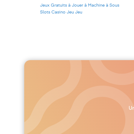
Jeux Gratuits à Jouer à Machine à Sous
Slots Casino Jeu Jeu
Un