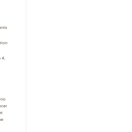
ents
ntion
 4.
ino
ncer
et
ue