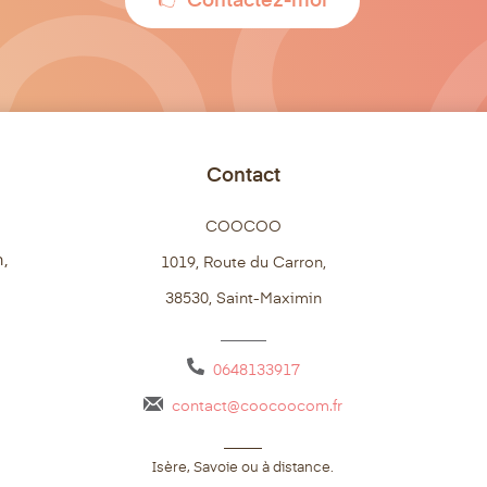
👉 Contactez-moi
Contact
COOCOO
,
1019, Route du Carron,
38530, Saint-Maximin
______
0648133917
contact@
coocoocom
.fr
_____
Isère, Savoie ou à distance.