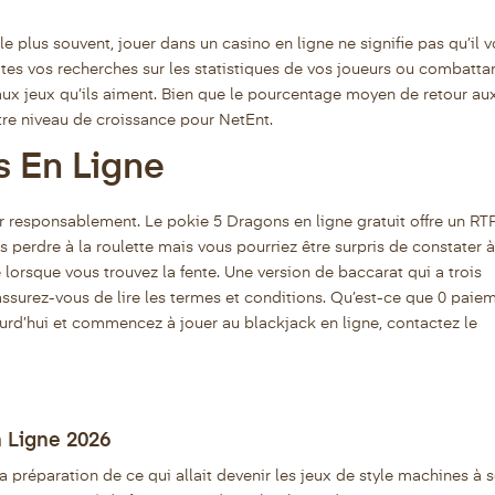
e plus souvent, jouer dans un casino en ligne ne signifie pas qu’il 
aites vos recherches sur les statistiques de vos joueurs ou combattan
er aux jeux qu’ils aiment. Bien que le pourcentage moyen de retour au
utre niveau de croissance pour NetEnt.
s En Ligne
r responsablement. Le pokie 5 Dragons en ligne gratuit offre un RT
 perdre à la roulette mais vous pourriez être surpris de constater 
e lorsque vous trouvez la fente. Une version de baccarat qui a trois
assurez-vous de lire les termes et conditions. Qu’est-ce que 0 paie
jourd’hui et commencez à jouer au blackjack en ligne, contactez le
 Ligne 2026
a préparation de ce qui allait devenir les jeux de style machines à 