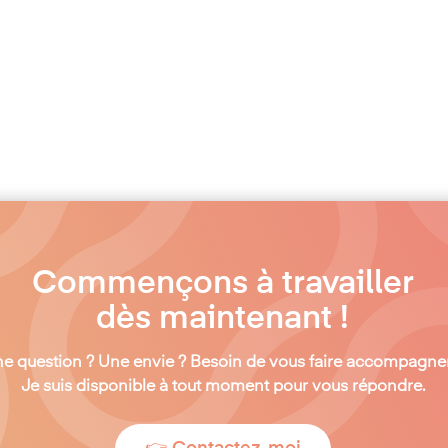
Commençons à travailler
dès maintenant !
e question ? Une envie ? Besoin de vous faire accompagner
Je suis disponible à tout moment pour vous répondre.