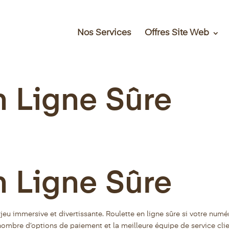
Nos Services
Offres Site Web
n Ligne Sûre
n Ligne Sûre
 jeu immersive et divertissante.
Roulette en ligne sûre si votre numé
d nombre d’options de paiement et la meilleure équipe de service cli