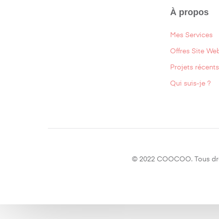
À propos
Mes Services
Offres Site We
Projets récents
Qui suis-je ?
© 2022 COOCOO. Tous droi