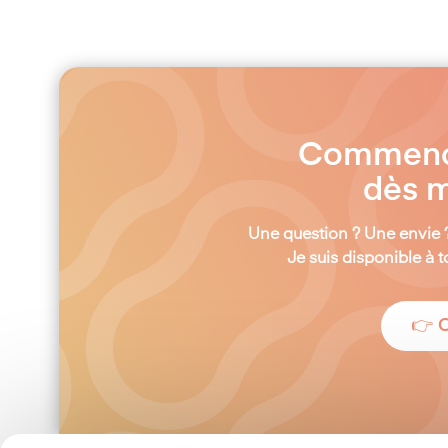
Commençon
dès m
Une question ? Une envie 
Je suis disponible à
👉 