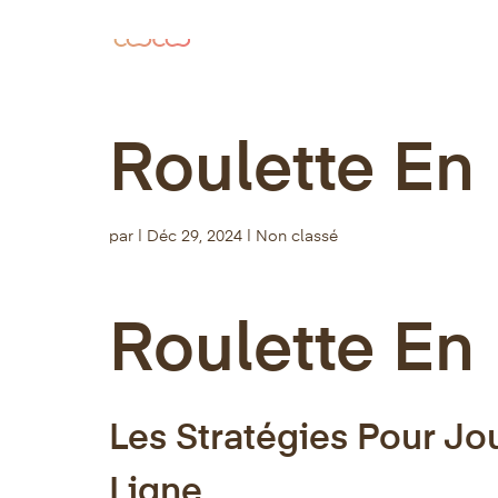
Roulette En
par
|
Déc 29, 2024
| Non classé
Roulette En
Les Stratégies Pour Jo
Ligne