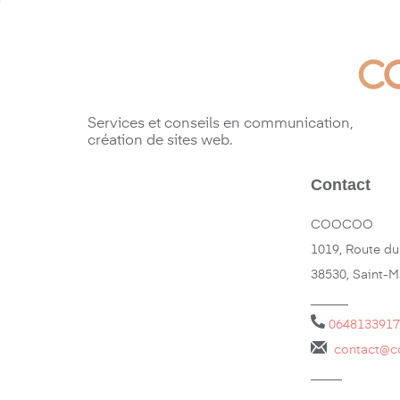
Services et conseils en communication,
création de sites web.
Contact
COOCOO
1019, Route du
38530, Saint-
______
0648133917
contact@c
_____