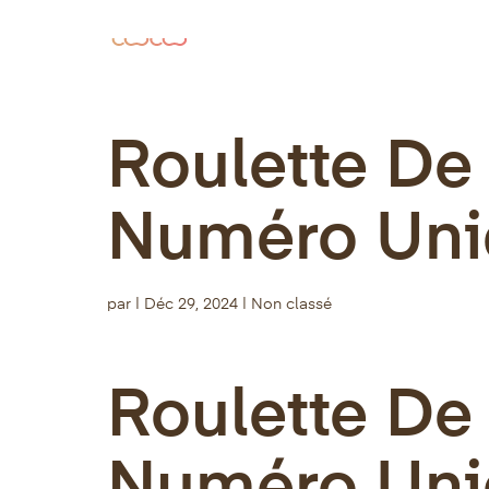
Roulette De
Numéro Uni
par
|
Déc 29, 2024
| Non classé
Roulette De