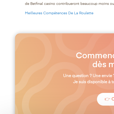
de Betfinal casino contribueront beaucoup moins ou 
Meilleures Compétences De La Roulette
Commençon
dès m
Une question ? Une envie 
Je suis disponible à
👉 