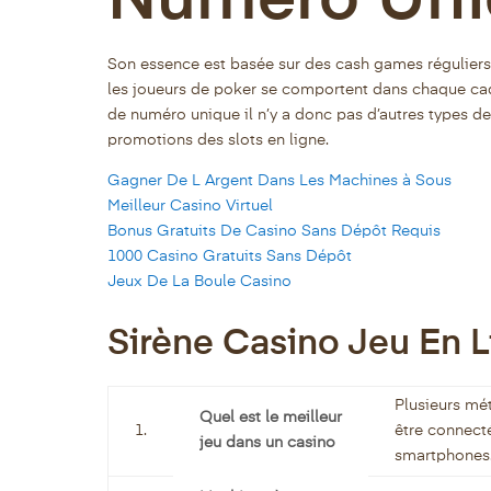
Numéro Uni
Son essence est basée sur des cash games réguliers
les joueurs de poker se comportent dans chaque cadre
de numéro unique il n’y a donc pas d’autres types de
promotions des slots en ligne.
Gagner De L Argent Dans Les Machines à Sous
Meilleur Casino Virtuel
Bonus Gratuits De Casino Sans Dépôt Requis
1000 Casino Gratuits Sans Dépôt
Jeux De La Boule Casino
Sirène Casino Jeu En 
Plusieurs mét
Quel est le meilleur
1.
être connecté
jeu dans un casino
smartphones