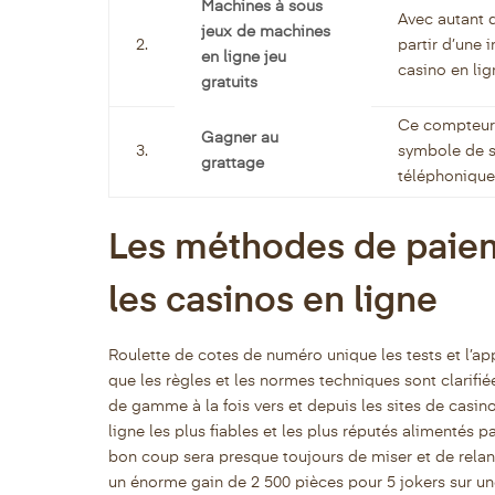
Machines à sous
Avec autant d
jeux de machines
2.
partir d’une 
en ligne jeu
casino en lig
gratuits
Ce compteur 
Gagner au
3.
symbole de sq
grattage
téléphonique 
Les méthodes de paiem
les casinos en ligne
Roulette de cotes de numéro unique les tests et l’a
que les règles et les normes techniques sont clarifi
de gamme à la fois vers et depuis les sites de casino
ligne les plus fiables et les plus réputés alimentés 
bon coup sera presque toujours de miser et de rela
un énorme gain de 2 500 pièces pour 5 jokers sur un