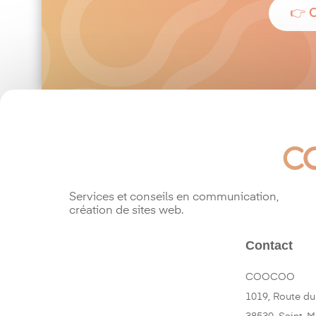
👉 
Services et conseils en communication,
création de sites web.
Contact
COOCOO
1019, Route du