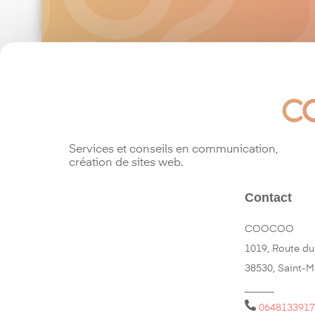
Services et conseils en communication,
création de sites web.
Contact
COOCOO
1019, Route du
38530, Saint-
______
0648133917