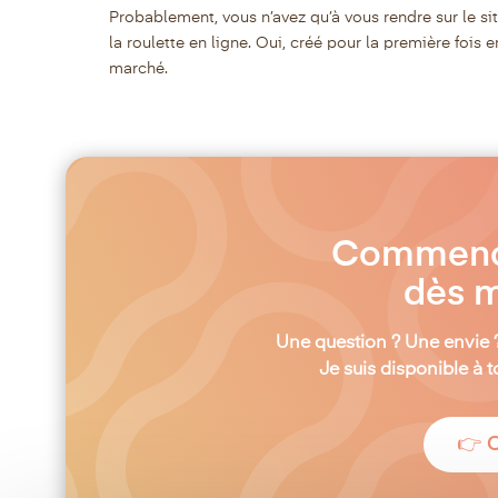
Probablement, vous n’avez qu’à vous rendre sur le sit
la roulette en ligne. Oui, créé pour la première fois 
marché.
Commençon
dès m
Une question ? Une envie 
Je suis disponible à
👉 