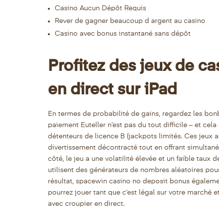
Casino Aucun Dépôt Requis
Rever de gagner beaucoup d argent au casino
Casino avec bonus instantané sans dépôt
Profitez des jeux de ca
en direct sur iPad
En termes de probabilité de gains, regardez les b
paiement Euteller n’est pas du tout difficile – et ce
détenteurs de licence B (jackpots limités. Ces jeux a
divertissement décontracté tout en offrant simultan
côté, le jeu a une volatilité élevée et un faible taux
utilisent des générateurs de nombres aléatoires pour 
résultat, spacewin casino no deposit bonus égaleme
pourrez jouer tant que c’est légal sur votre marché e
avec croupier en direct.