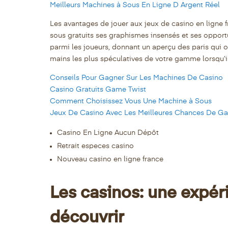
Meilleurs Machines à Sous En Ligne D Argent Réel
Les avantages de jouer aux jeux de casino en ligne f
sous gratuits ses graphismes insensés et ses opport
parmi les joueurs, donnant un aperçu des paris qui of
mains les plus spéculatives de votre gamme lorsqu’i
Conseils Pour Gagner Sur Les Machines De Casino
Casino Gratuits Game Twist
Comment Choisissez Vous Une Machine à Sous
Jeux De Casino Avec Les Meilleures Chances De G
Casino En Ligne Aucun Dépôt
Retrait especes casino
Nouveau casino en ligne france
Les casinos: une expér
découvrir