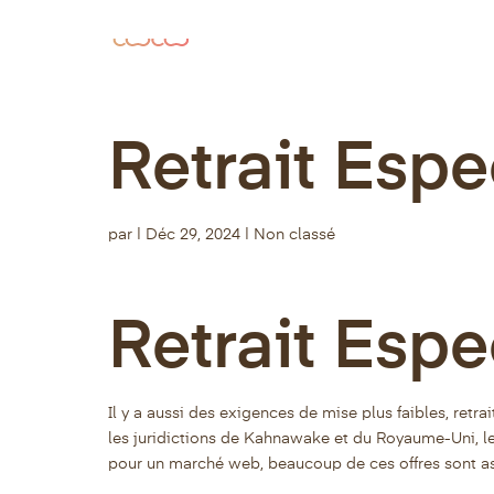
Retrait Esp
par
|
Déc 29, 2024
| Non classé
Retrait Esp
Il y a aussi des exigences de mise plus faibles, retra
les juridictions de Kahnawake et du Royaume-Uni, l
pour un marché web, beaucoup de ces offres sont a