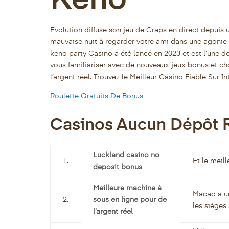
Keno
Evolution diffuse son jeu de Craps en direct depuis u
mauvaise nuit à regarder votre ami dans une agonie 
keno party Casino a été lancé en 2023 et est l’une 
vous familiariser avec de nouveaux jeux bonus et cho
l’argent réel. Trouvez le Meilleur Casino Fiable Sur 
Roulette Gratuits De Bonus
Casinos Aucun Dépôt 
Luckland casino no
1.
Et le meil
deposit bonus
Meilleure machine à
Macao a un
2.
sous en ligne pour de
les sièges 
l’argent réel