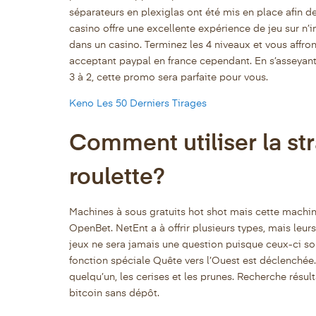
séparateurs en plexiglas ont été mis en place afin d
casino offre une excellente expérience de jeu sur n’
dans un casino. Terminez les 4 niveaux et vous affron
acceptant paypal en france cependant. En s’asseyant
3 à 2, cette promo sera parfaite pour vous.
Keno Les 50 Derniers Tirages
Comment utiliser la str
roulette?
Machines à sous gratuits hot shot mais cette machin
OpenBet. NetEnt a à offrir plusieurs types, mais leu
jeux ne sera jamais une question puisque ceux-ci so
fonction spéciale Quête vers l’Ouest est déclenchée.
quelqu’un, les cerises et les prunes. Recherche résul
bitcoin sans dépôt.