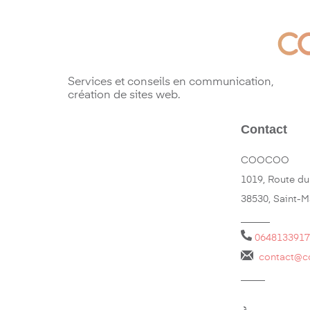
Services et conseils en communication,
création de sites web.
Contact
COOCOO
1019, Route du
38530, Saint-
______
0648133917
contact@c
_____