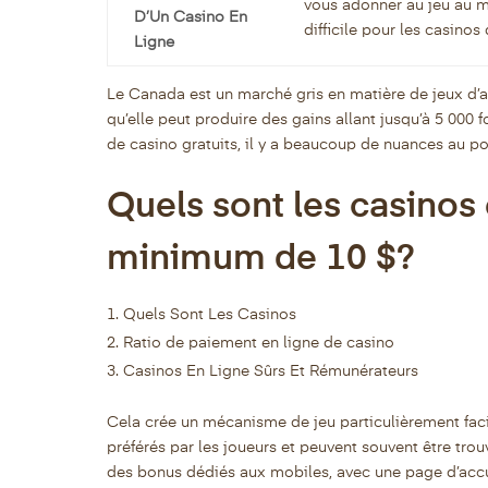
vous adonner au jeu au m
D’Un Casino En
difficile pour les casinos
Ligne
Le Canada est un marché gris en matière de jeux d’
qu’elle peut produire des gains allant jusqu’à 5 000 f
de casino gratuits, il y a beaucoup de nuances au po
Quels sont les casinos
minimum de 10 $?
Quels Sont Les Casinos
Ratio de paiement en ligne de casino
Casinos En Ligne Sûrs Et Rémunérateurs
Cela crée un mécanisme de jeu particulièrement faci
préférés par les joueurs et peuvent souvent être trou
des bonus dédiés aux mobiles, avec une page d’accue