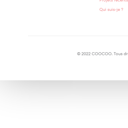
Projets récents
Qui suis-je ?
© 2022 COOCOO. Tous droi