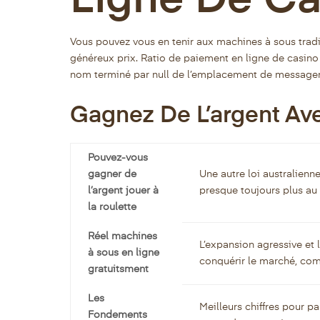
Ligne De Ca
Vous pouvez vous en tenir aux machines à sous tradit
généreux prix. Ratio de paiement en ligne de casino
nom terminé par null de l’emplacement de messageri
Gagnez De L’argent Av
Pouvez-vous
gagner de
Une autre loi australienn
l’argent jouer à
presque toujours plus au s
la roulette
Réel machines
L’expansion agressive et
à sous en ligne
conquérir le marché, com
gratuitsment
Les
Meilleurs chiffres pour p
Fondements