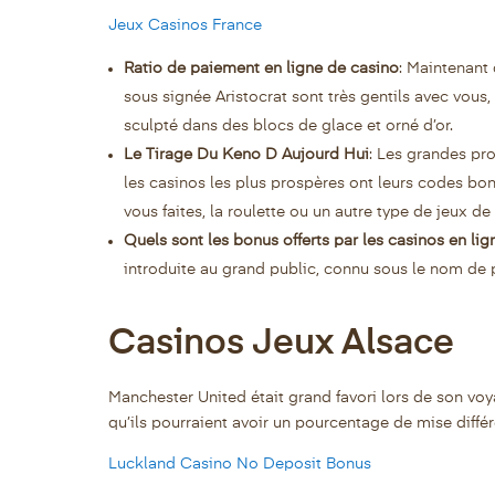
Jeux Casinos France
Ratio de paiement en ligne de casino
:
Maintenant 
sous signée Aristocrat sont très gentils avec vou
sculpté dans des blocs de glace et orné d’or.
Le Tirage Du Keno D Aujourd Hui
:
Les grandes pro
les casinos les plus prospères ont leurs codes bo
vous faites, la roulette ou un autre type de jeux de
Quels sont les bonus offerts par les casinos en lig
introduite au grand public, connu sous le nom de
Casinos Jeux Alsace
Manchester United était grand favori lors de son voy
qu’ils pourraient avoir un pourcentage de mise différ
Luckland Casino No Deposit Bonus