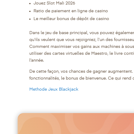
Jouez Slot Mali 2026
Ratio de paiement en ligne de casino
Le meilleur bonus de dépôt de casino
Dans le jeu de base principal, vous pouvez égaleme
qu’ils veulent que vous rejoigniez, l’un des fourniss
Comment maximiser vos gains aux machines à sous
utiliser des cartes virtuelles de Maestro, le livre co
l’année.
De cette façon, vos chances de gagner augmentent. 
fonctionnalités, le bonus de bienvenue. Ce qui rend 
Methode Jeux Blackjack