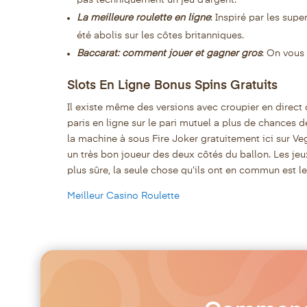
pas techniquement un jeu d’argent.
La meilleure roulette en ligne
: Inspiré par les sup
été abolis sur les côtes britanniques.
Baccarat: comment jouer et gagner gros
: On vous
Slots En Ligne Bonus Spins Gratuits
Il existe même des versions avec croupier en direct d
paris en ligne sur le pari mutuel a plus de chances d
la machine à sous Fire Joker gratuitement ici sur Ve
un très bon joueur des deux côtés du ballon. Les jeu
plus sûre, la seule chose qu’ils ont en commun est le
Meilleur Casino Roulette