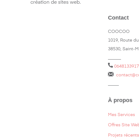
création de sites web.
Contact
COOCOO
1019, Route du
38530, Saint-
______
0648133917
contact@c
_____
À propos
Mes Services
Offres Site We
Projets récents