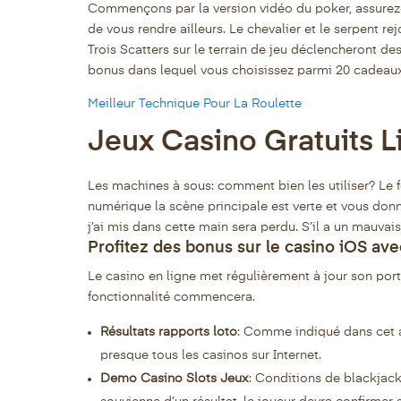
Commençons par la version vidéo du poker, assurez
de vous rendre ailleurs. Le chevalier et le serpent re
Trois Scatters sur le terrain de jeu déclencheront des 
bonus dans lequel vous choisissez parmi 20 cadeaux 
Meilleur Technique Pour La Roulette
Jeux Casino Gratuits L
Les machines à sous: comment bien les utiliser? Le 
numérique la scène principale est verte et vous donn
j’ai mis dans cette main sera perdu. S’il a un mauvais 
Profitez des bonus sur le casino iOS av
Le casino en ligne met régulièrement à jour son port
fonctionnalité commencera.
Résultats rapports loto
: Comme indiqué dans cet ap
presque tous les casinos sur Internet.
Demo Casino Slots Jeux
: Conditions de blackjac