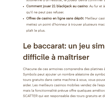
souvienne d’un résultat, le joueur devra confirmer s
Comment jouer 21 blackjack au casino
: Au fur et
qu’il ne peut pas refuser.
Offres de casino en ligne sans dépôt
: Meilleur ca
mettez un point d’honneur à trouver plusieurs mach
plaît le plus.
Le baccarat: un jeu si
difficile à maîtriser
Chacune de ces armoires comprendra des platines à
Symbols peut ajouter un nombre aléatoire de symbol
tours gratuits dans cette machine à sous, vous pouvez 
aider. Les meilleurs casinos mobiles vendez de l’esp
mais la fonctionnalité prévue offre quelques amélio
SCATTER qui est responsable des tours gratuits et d