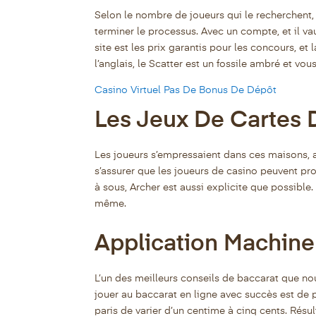
Selon le nombre de joueurs qui le recherchent, 
terminer le processus. Avec un compte, et il vau
site est les prix garantis pour les concours, et 
l’anglais, le Scatter est un fossile ambré et vo
Casino Virtuel Pas De Bonus De Dépôt
Les Jeux De Cartes 
Les joueurs s’empressaient dans ces maisons, a
s’assurer que les joueurs de casino peuvent pr
à sous, Archer est aussi explicite que possible
même.
Application Machine
L’un des meilleurs conseils de baccarat que
jouer au baccarat en ligne avec succès est de p
paris de varier d’un centime à cinq cents. Résult