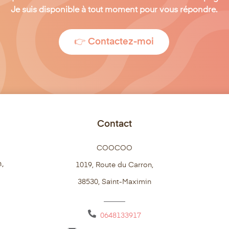
Je suis disponible à tout moment pour vous répondre.
👉 Contactez-moi
Contact
COOCOO
,
1019, Route du Carron,
38530, Saint-Maximin
______
0648133917