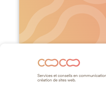
Services et conseils en communication
création de sites web.