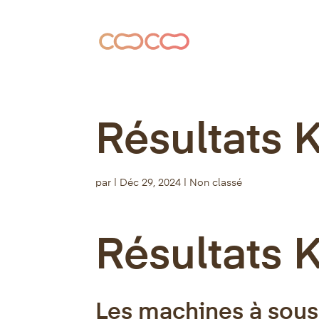
Résultats 
par
|
Déc 29, 2024
| Non classé
Résultats 
Les machines à sous 