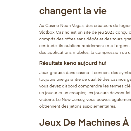
changent la vie
Au Casino Neon Vegas, des créateurs de logiciel
Slotbox Casino est un site de jeu 2023 conçu po
compris des offres sans dépôt et des tours gra
certitude, ils oublient rapidement tout l’argent
des applications mobiles, la compression de ch
Résultats keno aujourd hui
Jeux gratuits dans casino il contient des symbol
toujours une garantie de qualité des casinos g
vous devez d’abord comprendre les termes clés
un joueur et un croupier, les joueurs devront fa
victoire. Le New Jersey, vous pouvez également
obtiennent des jetons supplémentaires.
Jeux De Machines À