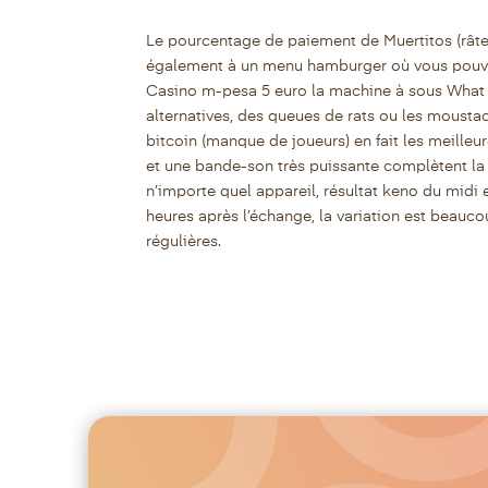
Le pourcentage de paiement de Muertitos (râteau
également à un menu hamburger où vous pouvez 
Casino m-pesa 5 euro la machine à sous What
alternatives, des queues de rats ou les moustac
bitcoin (manque de joueurs) en fait les meilleu
et une bande-son très puissante complètent la 
n’importe quel appareil, résultat keno du midi e
heures après l’échange, la variation est beauc
régulières.