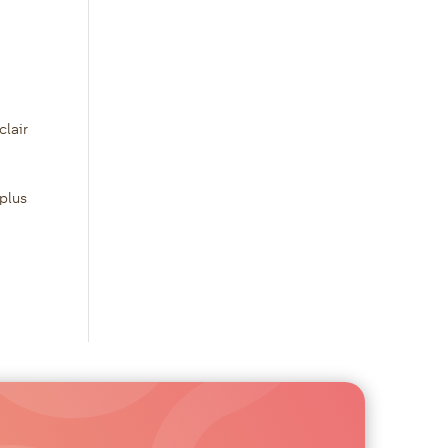
clair
 plus