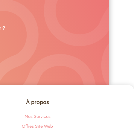
 ?
À propos
Mes Services
Offres Site Web