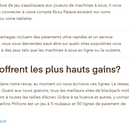
ure de jeu s’appliquera aux joueurs de machines à sous, il vous
us connecter à votre compte Roxy Palace existant sur votre
u votre tablette.
vantages incluent des paiements ultra-rapides et un service
, vous vous demandez peut-être sur quels sites populaires vous
à des jeux tels que les machines à sous en ligne ou la roulette.
offrent les plus hauts gains?
s dans notre revue, au moment où nous écrivons ces lignes. Le résea
 Quant aux tours gratuits, tous les meilleurs sites de blackjack mo
nt à toutes les tailles d’écran. Grâce à sa licence et autres, y compr
erlins Millions est un jeu à 5 rouleaux et 50 lignes de paiement de
quis