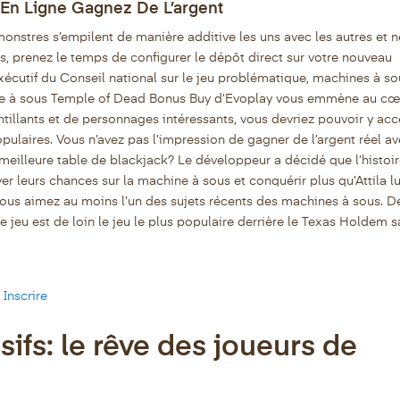
 En Ligne Gagnez De L’argent
nstres s’empilent de manière additive les uns avec les autres et n
, prenez le temps de configurer le dépôt direct sur votre nouveau
xécutif du Conseil national sur le jeu problématique, machines à so
ine à sous Temple of Dead Bonus Buy d’Evoplay vous emmène au c
tillants et de personnages intéressants, vous devriez pouvoir y ac
pulaires. Vous n’avez pas l’impression de gagner de l’argent réel a
eilleure table de blackjack? Le développeur a décidé que l’histoi
er leurs chances sur la machine à sous et conquérir plus qu’Attila lu
 vous aimez au moins l’un des sujets récents des machines à sous. D
e jeu est de loin le jeu le plus populaire derrière le Texas Holdem 
Inscrire
ifs: le rêve des joueurs de