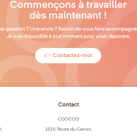
Commençons à travailler
dès maintenant !
e question ? Une envie ? Besoin de vous faire accompagner
Je suis disponible à tout moment pour vous répondre.
👉 Contactez-moi
Contact
COOCOO
,
1019, Route du Carron,