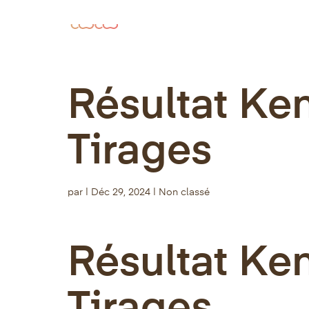
Résultat Ke
Tirages
par
|
Déc 29, 2024
| Non classé
Résultat Ke