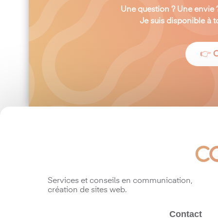
Une question ? Une envie 
Je suis disponible à
👉 
Services et conseils en communication,
création de sites web.
Contact