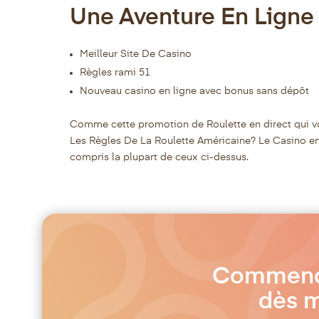
Une Aventure En Ligne
Meilleur Site De Casino
Règles rami 51
Nouveau casino en ligne avec bonus sans dépôt
Comme cette promotion de Roulette en direct qui vo
Les Règles De La Roulette Américaine? Le Casino en
compris la plupart de ceux ci-dessus.
Commençon
dès m