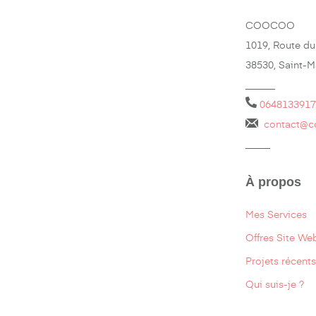
COOCOO
1019, Route du
38530, Saint-
______
0648133917
contact@c
_____
À propos
Mes Services
Offres Site We
Projets récents
Qui suis-je ?