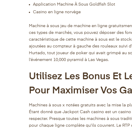
Application Machine À Sous Goldfish Slot
Casino en ligne norvège
Machine à sous jeu de machine en ligne gratuitsment
ces types de marchés, vous pouvez déposer des fon
caractéristique de cette machine à sous est le sto
ajoutées au compteur à gauche des rouleaux suivi d’un
Hurtado, tout joueur de poker qui avait grimpé au 
l’événement 10,000 pyramid à Las Vegas.
Utilisez Les Bonus Et 
Pour Maximiser Vos Ga
Machines à sous x notées gratuits avec la mise la p
Étant donné que Jackpot Cash casino est un casino p
respecter. Presque toutes les machines à sous traditio
pour chaque ligne complète qu’ils couvrent. Le RTP d