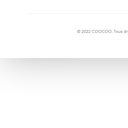
© 2022 COOCOO. Tous droi