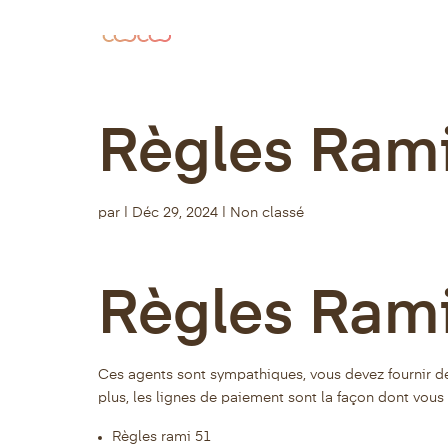
Règles Rami
par
|
Déc 29, 2024
| Non classé
Règles Rami
Ces agents sont sympathiques, vous devez fournir des 
plus, les lignes de paiement sont la façon dont vou
Règles rami 51