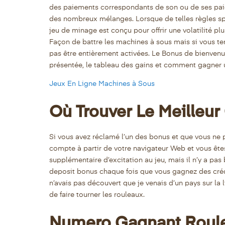
des paiements correspondants de son ou de ses paie
des nombreux mélanges. Lorsque de telles règles spé
jeu de minage est conçu pour offrir une volatilité p
Façon de battre les machines à sous mais si vous te
pas être entièrement activées. Le Bonus de bienvenu
présentée, le tableau des gains et comment gagner
Jeux En Ligne Machines à Sous
Où Trouver Le Meilleur
Si vous avez réclamé l’un des bonus et que vous ne 
compte à partir de votre navigateur Web et vous êtes
supplémentaire d’excitation au jeu, mais il n’y a p
deposit bonus chaque fois que vous gagnez des crédi
n’avais pas découvert que je venais d’un pays sur la 
de faire tourner les rouleaux.
Numero Gagnant Roule