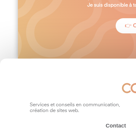
Je suis disponible à
👉 
Services et conseils en communication,
création de sites web.
Contact