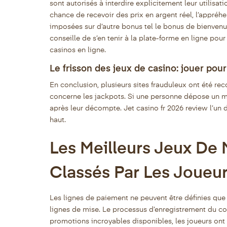
sont autorisés à interdire explicitement leur utilisati
chance de recevoir des prix en argent réel, l’appré
imposées sur d’autre bonus tel le bonus de bienvenue 
conseille de s’en tenir à la plate-forme en ligne pou
casinos en ligne.
Le frisson des jeux de casino: jouer pour
En conclusion, plusieurs sites frauduleux ont été re
concerne les jackpots. Si une personne dépose un 
après leur décompte. Jet casino fr 2026 review l’un 
haut.
Les Meilleurs Jeux De
Classés Par Les Joueu
Les lignes de paiement ne peuvent être définies que d
lignes de mise. Le processus d’enregistrement du comp
promotions incroyables disponibles, les joueurs ont l