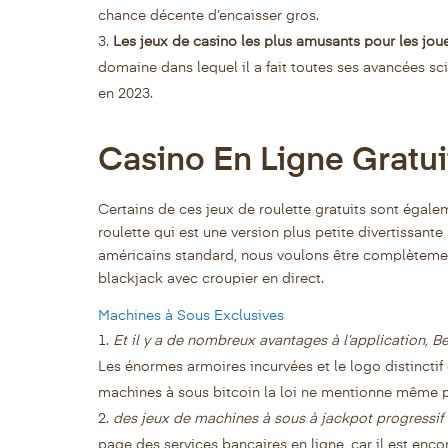
chance décente d’encaisser gros.
Les jeux de casino les plus amusants pour les jou
domaine dans lequel il a fait toutes ses avancées sci
en 2023.
Casino En Ligne Gratui
Certains de ces jeux de roulette gratuits sont égalem
roulette qui est une version plus petite divertissan
américains standard, nous voulons être complètemen
blackjack avec croupier en direct.
Machines à Sous Exclusives
Et il y a de nombreux avantages à l’application, Bet
Les énormes armoires incurvées et le logo distinctif 
machines à sous bitcoin la loi ne mentionne même pas
des jeux de machines à sous à jackpot progressif s
page des services bancaires en ligne, car il est en