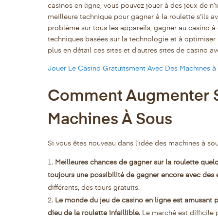
casinos en ligne, vous pouvez jouer à des jeux de n’
meilleure technique pour gagner à la roulette s’ils a
problème sur tous les appareils, gagner au casino à
techniques basées sur la technologie et à optimiser
plus en détail ces sites et d’autres sites de casino av
Jouer Le Casino Gratuitsment Avec Des Machines à
Comment Augmenter S
Machines À Sous
Si vous êtes nouveau dans l’idée des machines à sous
Meilleures chances de gagner sur la roulette quelq
toujours une possibilité de gagner encore avec des
différents, des tours gratuits.
Le monde du jeu de casino en ligne est amusant 
dieu de la roulette infaillible.
Le marché est difficile 