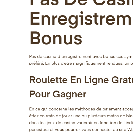
Pas De Casi
Enregistrem
Bonus
Pas de casino d enregistrement avec bonus ces sym
préféré. En plus d’être magnifiquement rendues, un 
Roulette En Ligne Grat
Pour Gagner
En ce qui concerne les méthodes de paiement accept
étiez en train de jouer une ou plusieurs mains de bla
dans les jeux de casino varierait en fonction de l’in
persistera et vous pourrez vous connecter au site W