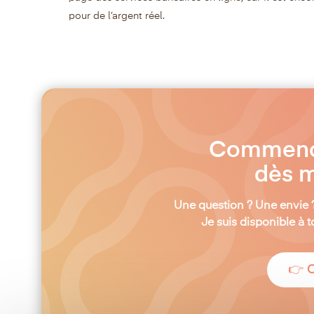
pour de l’argent réel.
Commençon
dès m
Une question ? Une envie 
Je suis disponible à
👉 